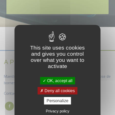
This site uses cookies
and gives you control
over what you want to
A PROPOS
activate
Maestro Energies est une entreprise spécialisée dans la pose de
OK, accept all
bornes de recharge et panneaux photovoltaïques.
Deny all cookies
Contactez-nous par téléphone au :
03.20.84.26.24
Personalize
Privacy policy