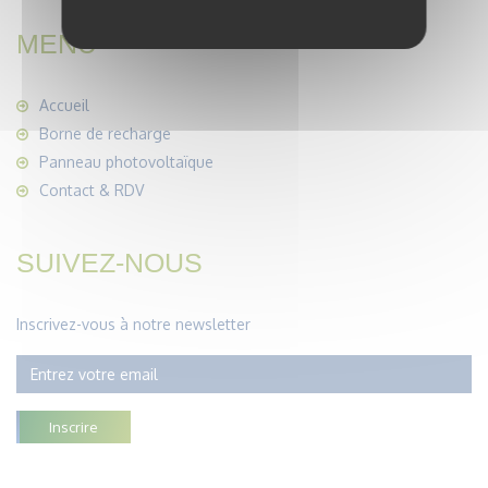
MENU
Accueil
Borne de recharge
Panneau photovoltaïque
Contact & RDV
SUIVEZ-NOUS
Inscrivez-vous à notre newsletter
Inscrire